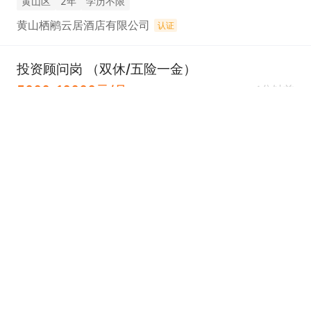
黄山区
2年
学历不限
黄山栖鹇云居酒店有限公司
认证
投资顾问岗 （双休/五险一金）
5000-10000元/月
4分钟前
屯溪区
2年
本科
华安证券黄山分公司
认证
模切技工
5000-8000元/月
6分钟前
徽州区
经验不限
高中
黄山市锐翔包装股份有限公司
认证
早餐阿姨