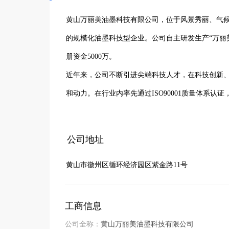
黄山万丽美油墨科技有限公司，位于风景秀丽、气
的规模化油墨科技型企业。公司自主研发生产“万丽
册资金5000万。

近年来，公司不断引进尖端科技人才，在科技创新
和动力。在行业内率先通过ISO90001质量体系认
生产示范企业”“安徽省著名商标”“省民营科技企业”
公司在北京、上海、杭州、东莞、成都、山东、重
公司地址
海外设立项目部，专注于海外市场的拓展与服务。
黄山市徽州区循环经济园区紫金路11号
的国内和国外两个市场的销售网络和全面的技术支
工商信息
公司全称：
黄山万丽美油墨科技有限公司