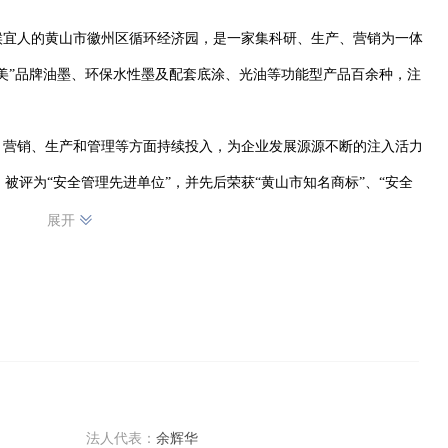
候宜人的黄山市徽州区循环经济园，是一家集科研、生产、营销为一体
美”品牌油墨、环保水性墨及配套底涂、光油等功能型产品百余种，注
、营销、生产和管理等方面持续投入，为企业发展源源不断的注入活力
证，被评为“安全管理先进单位”，并先后荣获“黄山市知名商标”、“安全
“国家高新技术培育企业”称号。

展开
庆、沈阳等设立营销分公司，同时在上海成立了专业国际贸易公司及在
目前公司建成了以黄山生产基地为基础，以各营销分公司为辐射的强大
持。
法人代表：
余辉华