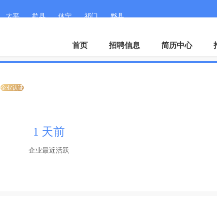
太平
歙县
休宁
祁门
黟县
首页
招聘信息
简历中心
企业认证
1 天前
企业最近活跃