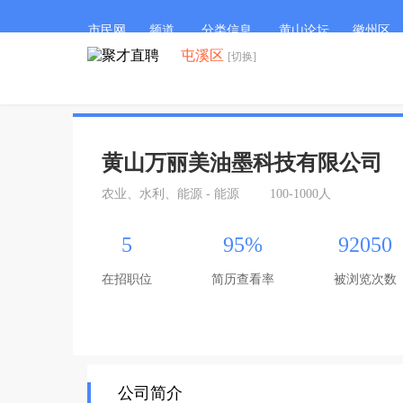
市民网
频道
分类信息
黄山论坛
徽州区
屯溪区
[切换]
黄山万丽美油墨科技有限公司
农业、水利、能源 - 能源
100-1000人
5
95%
92050
在招职位
简历查看率
被浏览次数
公司简介