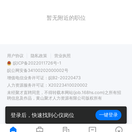
暂无附近的职位
用户协议
隐私政策
营业执照
皖ICP备2022011726号-1
皖公网安备34100202000002号
增值电信业务许可证：皖B2-20220473
人力资源服务许可证：X20223410020002
未经聚才直聘同意，不得转载本网站(job.168hs.com)之所有招
聘信息及作品，黄山聚才人力资源有限公司版权所有
登录后，快速找到心仪岗位
一键登录