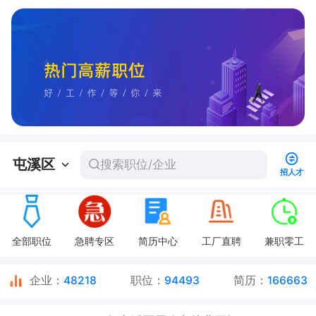
屯溪区
招人才
全部职位
急聘专区
简历中心
工厂直聘
兼职零工
原方舱医院7900平单层标准厂房整租分租 无柱大空间
企业：
48218
职位：
94493
简历：
166663
休宁县消防救援大队关于2026年度政府专职消防员招聘的公告