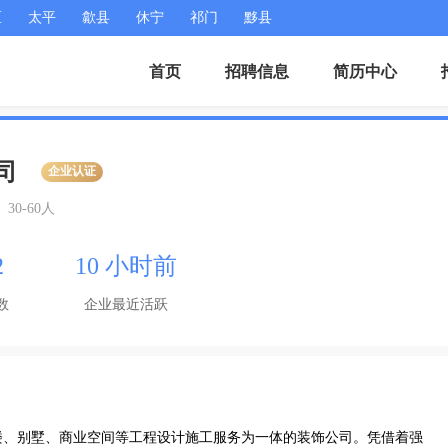
区
太平
歙县
休宁
祁门
黟县
首页
招聘信息
简历中心
司
企业认证
30-60人
2
10 小时前
数
企业最近活跃
楼、别墅、商业空间等工程设计施工服务为一体的装饰公司。凭借着强