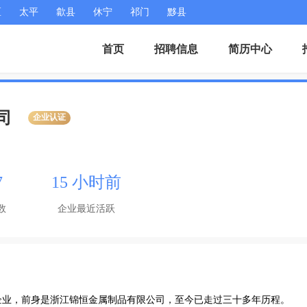
区
太平
歙县
休宁
祁门
黟县
首页
招聘信息
简历中心
司
企业认证
7
15 小时前
数
企业最近活跃
企业，前身是浙江锦恒金属制品有限公司，至今已走过三十多年历程。