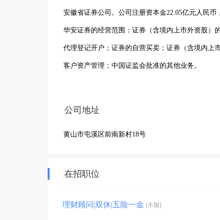
安徽省证券公司。公司注册资本金22.05亿元人民币
华安证券的经营范围：证券（含境内上市外资股）的
代理登记开户；证券的自营买卖；证券（含境内上市
客户资产管理；中国证监会批准的其他业务。 

华安证券的业务主要立足于安徽、辐射全国，可以为
务部，覆盖安徽省内各市、县及北京、上海、深圳
公司地址
类证券50多只，其中主承销A股和B股26次，担任企
黄山市屯溪区前南新村18号
资产收益率行业排名第一。 

华安证券是华富基金管理公司的主发起人和第一大股
华安证券将以诚信、稳健、专业、和谐为理念，以
在招职位
际化的战略，努力为我过证券市场的繁荣作出新贡
理财顾问|双休|五险一金
[不限]