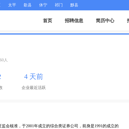
区
太平
歙县
休宁
祁门
黟县
首页
招聘信息
简历中心
-60人
2
4 天前
数
企业最近活跃
会核准，于2001年成立的综合类证券公司，前身是1991的成立的 
