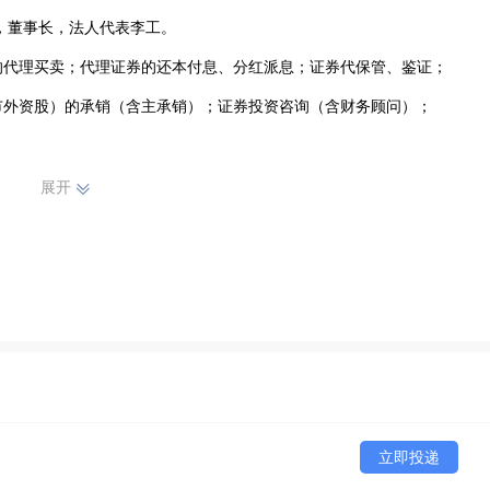
，董事长，法人代表李工。 

代理买卖；代理证券的还本付息、分红派息；证券代保管、鉴证； 

外资股）的承销（含主承销）；证券投资咨询（含财务顾问）； 

客户提供优质的投资和融资服务。现有26家证券营业部和43家证券服
展开
和广州等主要城市，实现集中交易和客户资金第三方存管。先后承销各
业财务顾问50多家，其中担任H股财务顾问一家。2006年，华安证券净
东，此外还控股华安期货经纪公司、华安新兴证券投资咨询公司。 

发展市场、回报股东、奉献社会为使命，积极推进集团化、股份化、国
献。
立即投递