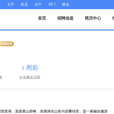
区
太平
歙县
休宁
祁门
黟县
首页
招聘信息
简历中心
企业认证
1 周前
数
企业最近活跃
邻悠悠湖，直面黄山群峰，坐拥湖光山色与层叠绿意，是一家融合徽派