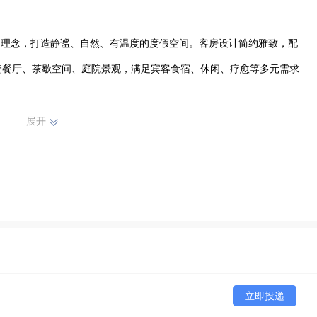
为理念，打造静谧、自然、有温度的度假空间。客房设计简约雅致，配
套餐厅、茶歇空间、庭院景观，满足宾客食宿、休闲、疗愈等多元需求
宾客创造“沉浸式山水度假”体验，是黄山旅游度假、休闲康养、轻商
展开
、有温度、有追求的伙伴加入，与我们共筑山水间的美好事业！
立即投递