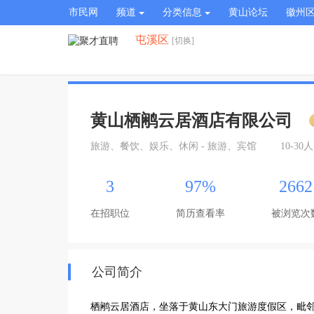
市民网
频道
分类信息
黄山论坛
徽州
屯溪区
[切换]
黄山栖鹇云居酒店有限公司
旅游、餐饮、娱乐、休闲 - 旅游、宾馆
10-30人
3
97%
2662
在招职位
简历查看率
被浏览次
公司简介
栖鹇云居酒店，坐落于黄山东大门旅游度假区，毗