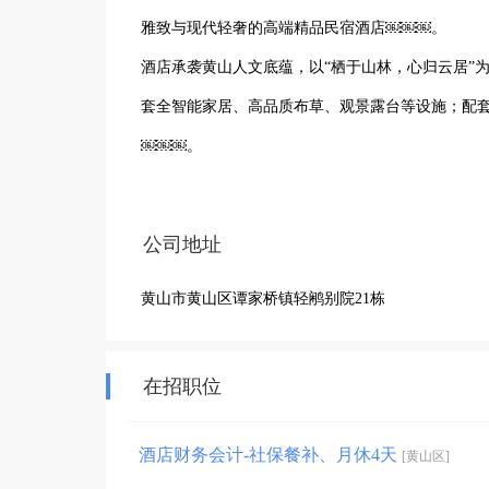
雅致与现代轻奢的高端精品民宿酒店￼￼￼。

酒店承袭黄山人文底蕴，以“栖于山林，心归云居”
套全智能家居、高品质布草、观景露台等设施；配
￼￼￼。

我们坚持精细化管理、管家式服务，致力于为每一位
务接待的优选之地￼￼￼。

公司地址
现因业务发展，诚邀热爱酒店行业、认同服务理念
黄山市黄山区谭家桥镇轻鹇别院21栋
在招职位
酒店财务会计-社保餐补、月休4天
[黄山区]