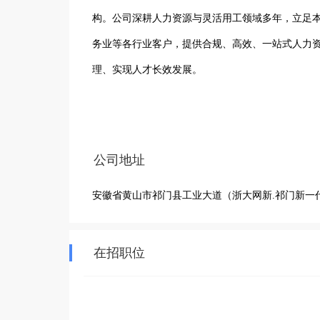
构。公司深耕人力资源与灵活用工领域多年，立足
务业等各行业客户，提供合规、高效、一站式人力
理、实现人才长效发展。

自成立以来，公司始终秉持“合规为本、客户至上、
行业发展趋势，建立了标准化、流程化、信息化的
公司地址
实操经验，聚焦企业用工痛点与人才供需难点，持
安徽省黄山市祁门县工业大道（浙大网新.祁门新一
的广泛认可与长期信赖。

公司核心业务覆盖全场景人力资源服务，主要包含
在招职位
业务流程外包、岗位灵活用工外包、批量人才招聘
纷协助处理、人力资源制度搭建、员工福利保障服