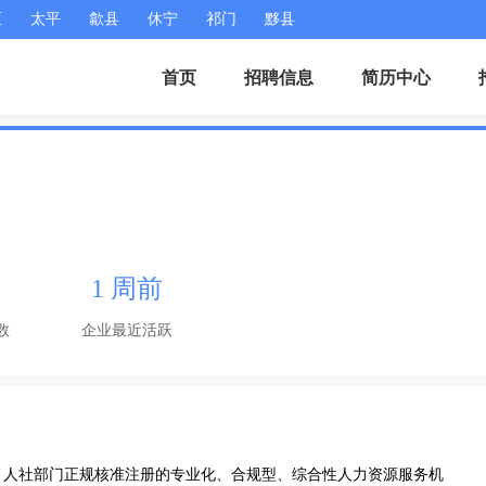
区
太平
歙县
休宁
祁门
黟县
首页
招聘信息
简历中心
1 周前
数
企业最近活跃
、人社部门正规核准注册的专业化、合规型、综合性人力资源服务机