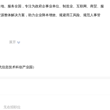
本地、服务全国，专注为政府企事业单位、制造业、互联网、商贸、服
资源整体解决方案，助力企业降本增效、规避用工风险、规范人事管
专业赋能、长效共赢”的经营理念，紧跟国内劳动用工政策与人力资源
展开
全链条服务体系。依托成熟的服务团队、完善的风控体系和丰富的行业
续为合作客户输出高性价比、高稳定性的人力资源服务，赢得政企客户
代信息技术科创产业园）
：人事代理、社保公积金代缴托管、薪酬核算与薪资代发、劳务派遣、
、校企合作人才输送、劳动用工合规咨询、员工劳动关系管理、劳动纠
务等。业务贯穿企业招人、用人、管人、留人全周期，全方位解决企业
无在招职位