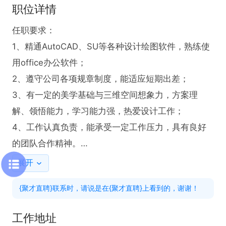
职位详情
任职要求：

1、精通AutoCAD、SU等各种设计绘图软件，熟练使
用office办公软件；

2、遵守公司各项规章制度，能适应短期出差；

3、有一定的美学基础与三维空间想象力，方案理
解、领悟能力，学习能力强，热爱设计工作；

4、工作认真负责，能承受一定工作压力，具有良好
的团队合作精神。

展开
岗位职责：

{聚才直聘}联系时，请说是在{聚才直聘}上看到的，谢谢！
1、配合专案设计师完成项目的施工图深化设计，按照
制图规范深化绘制平面、立面、剖面，节点大样等各
工作地址
种图纸。
