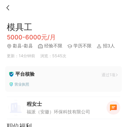
模具工
5000-6000元/月
歙县-歙县
经验不限
学历不限
招3人
更新：14分钟前
浏览：5545次
平台核验
通过1项
营业执照
程女士
福派（安徽）环保科技有限公司
职位福利