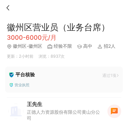
徽州区营业员（业务台席）
3000-6000元/月
徽州区-徽州区
经验不限
高中
招2人
更新：2小时前
浏览：8937次
平台核验
通过1项
营业执照
王先生
正德人力资源股份有限公司黄山分公
司