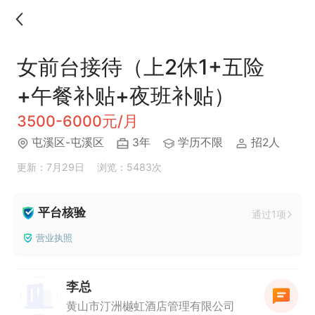
女前台接待（上2休1+五险
+午餐补贴+夜班补贴）
3500-6000元/月
屯溪区-屯溪区
3年
学历不限
招2人
更新：7月29日
浏览：5483次
平台核验
通过1项
营业执照
李总
黄山市汀洲樾虹酒店管理有限公司