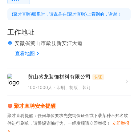
{聚才直聘}联系时，请说是在{聚才直聘}上看到的，谢谢！
任职要求：

一、身体健康

工作地址
三、取得电工资格证者优先考虑。

安徽省黄山市歙县新安江大道
四、有3年以上工作经验

查看地图
工作地点黄山，前期在杭州临安
黄山盛龙装饰材料有限公司
认证
100-1000人
印刷、制版、装订
聚才直聘安全提醒
聚才直聘提醒：任何单位要求先交纳保证金或下载某种不知名软
件进行刷单，请警惕诈骗行为。一经发现请立即举报！
立即举报
>