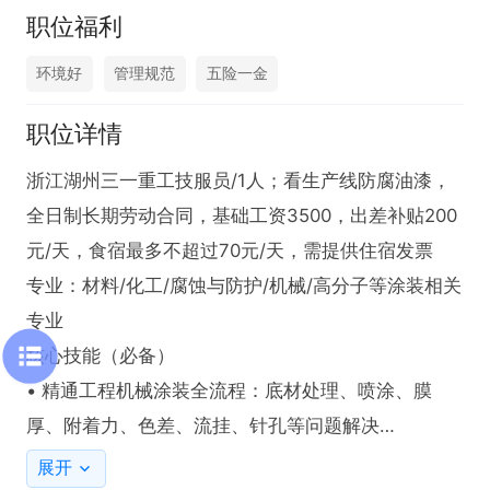
职位福利
环境好
管理规范
五险一金
职位详情
浙江湖州三一重工技服员/1人；看生产线防腐油漆，
全日制长期劳动合同，基础工资3500，出差补贴200
元/天，食宿最多不超过70元/天，需提供住宿发票

专业：材料/化工/腐蚀与防护/机械/高分子等涂装相关
专业

核心技能（必备）

• 精通工程机械涂装全流程：底材处理、喷涂、膜
厚、附着力、色差、流挂、针孔等问题解决

• 熟悉环氧/丙烯酸/醇酸/水性漆体系与施工参数

展开