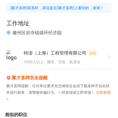
• 能独立编制工艺文件、技术方案、现场指导、问题
{聚才直聘}联系时，请说是在{聚才直聘}上看到的，谢谢！
分析报告

• 了解涂装设备、前处理、喷涂线、VOC环保要求

工作地址
能力与素质

徽州区岩寺镇循环经济园
• 能驻场/出差，现场涂料解决施工与质量问题

• 良好沟通、培训、客户/外协技术支持能力

• 严谨、责任心强，能独立判断与整改

特澎（上海）工程管理有限公司
认证
岗位福利：五险一金、食宿补贴、交通补贴、节假日
1000人以上
建筑、安装、装潢业
福利
聚才直聘安全提醒
聚才直聘提醒：任何单位要求先交纳保证金或下载某种不知名软
件进行刷单，请警惕诈骗行为。一经发现请立即举报！
立即举报
>
相似的职位