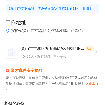
3. 熟悉工厂生产流程，具备团队协作精神。

{聚才直聘}联系时，请说是在{聚才直聘}上看到的，谢谢！
4. 有良好的工作态度、责任心和沟通协调能力。
工作地址
安徽省黄山市屯溪区奕棋镇环城西路22号
黄山市屯溪区九龙低碳经济园区服务中心
认证
10-30人
政府部门、事业单位
聚才直聘安全提醒
聚才直聘提醒：任何单位要求先交纳保证金或下载某种不知名软
件进行刷单，请警惕诈骗行为。一经发现请立即举报！
立即举报
>
相似的职位