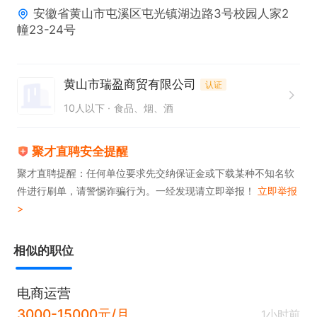
安徽省黄山市屯溪区屯光镇湖边路3号校园人家2
张总 19905598333
幢23-24号
黄山市瑞盈商贸有限公司
认证
10人以下
食品、烟、酒
聚才直聘安全提醒
聚才直聘提醒：任何单位要求先交纳保证金或下载某种不知名软
件进行刷单，请警惕诈骗行为。一经发现请立即举报！
立即举报
>
相似的职位
电商运营
3000-15000元/月
1小时前