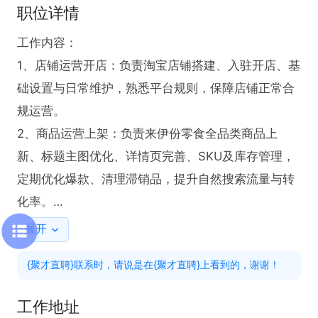
职位详情
工作内容：

1、店铺运营开店：负责淘宝店铺搭建、入驻开店、基
础设置与日常维护，熟悉平台规则，保障店铺正常合
规运营。

2、商品运营上架：负责来伊份零食全品类商品上
新、标题主图优化、详情页完善、SKU及库存管理，
定期优化爆款、清理滞销品，提升自然搜索流量与转
化率。

3、店铺推广引流：负责店铺免费流量优化及直通
展开
车、超级推荐等付费推广投放，策划日常活动及大促
{聚才直聘}联系时，请说是在{聚才直聘}上看到的，谢谢！
活动，提升店铺访客、销量与复购。

工作地址
有意向可直接电联或到店面试：
