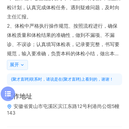
检计划，认真完成体检任务。遇到疑难问题，及时向
主任汇报。

2、体检中严格执行操作规范、按照流程进行，确保
体检质量和体检结果的准确性，做到不漏项、不漏
诊、不误诊；认真填写体检表，记录要完整，书写要
规范，输入要准确，负责本科的体检小结，做出本科
的检查结论及建议，并在体检医师签字处签署全名；
展开
根据客户要求如放弃体检项目，做到客户知情，本人
{聚才直聘}联系时，请说是在{聚才直聘}上看到的，谢谢！
签字确认；在体检过程中，执行保护性医疗制度，尊
重受检客人的隐私权；在妇科检查前做到身份确认，
工作地址
如未婚女性要求检查，必须签署知情同意书。

安徽省黄山市屯溪区滨江东路12号利港尚公馆5幢
3、体检中遇到疑难病例或者特殊情况，请示上级医
143
师或与相关科室医师、总检医师，必要时提出会诊，
共同讨论得出正确结论；发现重大阳性结果，做好书