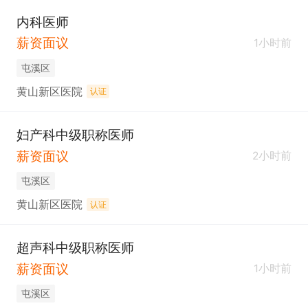
兼顾其他科室专业技能；一定的医学影像与放射治疗
内科医师
知识与技能；熟练的办公设备及体检系统操作技能。

薪资面议
1小时前
5、具备良好的客户沟通能力，客户导向的服务意
屯溪区
识。
黄山新区医院
认证
妇产科中级职称医师
薪资面议
2小时前
屯溪区
黄山新区医院
认证
超声科中级职称医师
薪资面议
1小时前
屯溪区