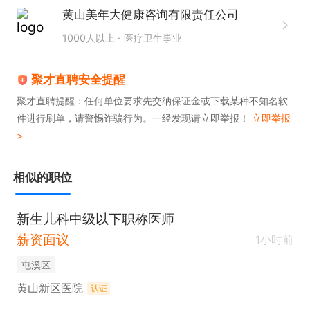
黄山美年大健康咨询有限责任公司
面登记，及时报告客服医师，由客服医师通知受检者
1000人以上
医疗卫生事业
尽快复查或进一步检查；严防医疗差错与事故的发
生，一旦有医疗事件发生时，本科医师应做好应急处
聚才直聘安全提醒
置，立即报告主任，妥善保存相关资料。

聚才直聘提醒：任何单位要求先交纳保证金或下载某种不知名软
4、体检过程中及受检者接收体检报告后，对受检者
件进行刷单，请警惕诈骗行为。一经发现请立即举报！
立即举报
提供相关医疗咨询，执行保护性医疗制度，尊重受检
>
者隐私。

5、根据公司需要完成领导交办的其他工作。

相似的职位
任职资格：

新生儿科中级以下职称医师
1、大专及以上学历，医学影像与放射治疗等专业。

薪资面议
2、三年以上相关专业工作经验。

1小时前
3、职称/资格证书：医生执业证、医生资格证、医师
屯溪区
以上职称证。

黄山新区医院
认证
4、具有临床经验，或除所属本科室专业外，熟悉或