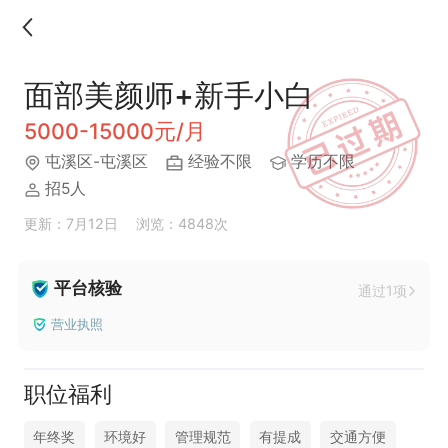
面部美颜师+新手小白
5000-15000元/月
屯溪区-屯溪区
经验不限
学历不限
招5人
更新：7月12日
浏览：4848次
平台核验
通过1项
营业执照
职位福利
年终奖
环境好
管理规范
有提成
交通方便