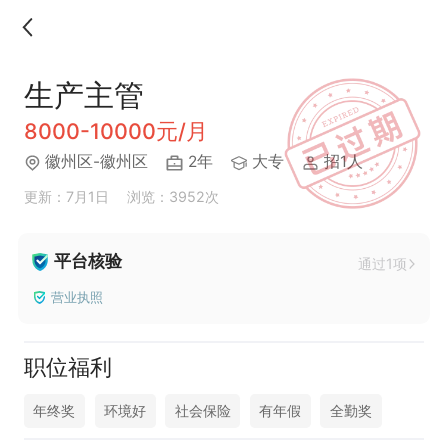
生产主管
8000-10000元/月
徽州区-徽州区
2年
大专
招1人
更新：7月1日
浏览：3952次
平台核验
通过1项
营业执照
职位福利
年终奖
环境好
社会保险
有年假
全勤奖