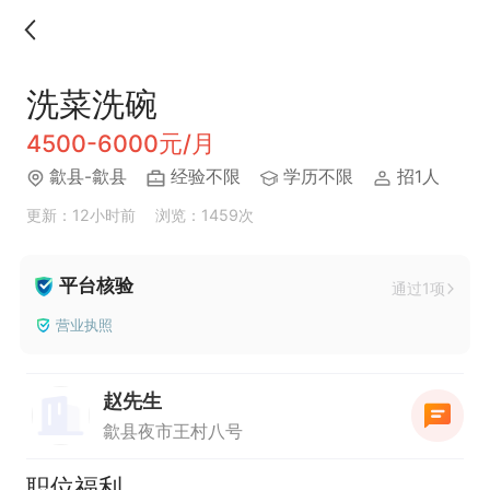
洗菜洗碗
4500-6000元/月
歙县-歙县
经验不限
学历不限
招1人
更新：12小时前
浏览：1459次
平台核验
通过1项
营业执照
赵先生
歙县夜市王村八号
职位福利