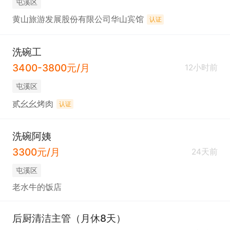
屯溪区
黄山旅游发展股份有限公司华山宾馆
认证
洗碗工
3400-3800元/月
12小时前
屯溪区
贰幺幺烤肉
认证
洗碗阿姨
3300元/月
24天前
屯溪区
老水牛的饭店
后厨清洁主管（月休8天）