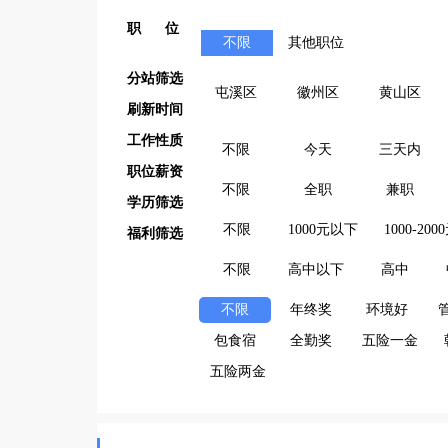
职 位
不限
其他职位
分站筛选
屯溪区
徽州区
黄山区
刷新时间
工作性质
不限
今天
三天内
职位薪资
不限
全职
兼职
学历筛选
不限
1000元以下
1000-200
福利筛选
不限
高中以下
高中
不限
年终奖
环境好
包食宿
全勤奖
五险一金
五险两金