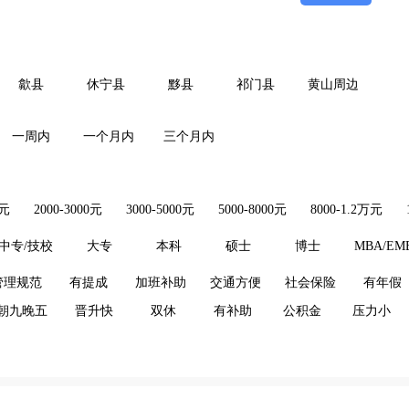
歙县
休宁县
黟县
祁门县
黄山周边
一周内
一个月内
三个月内
0元
2000-3000元
3000-5000元
5000-8000元
8000-1.2万元
中专/技校
大专
本科
硕士
博士
MBA/EM
管理规范
有提成
加班补助
交通方便
社会保险
有年假
朝九晚五
晋升快
双休
有补助
公积金
压力小