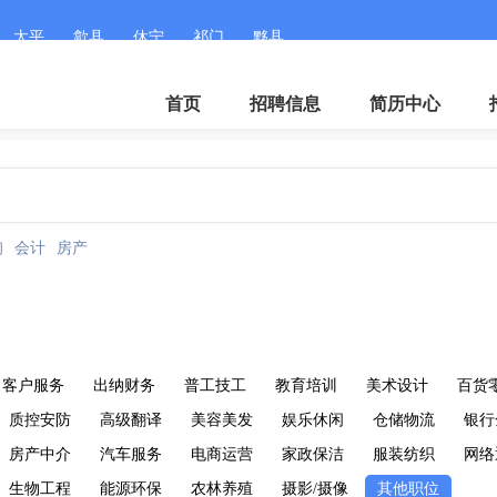
太平
歙县
休宁
祁门
黟县
首页
招聘信息
简历中心
询
会计
房产
客户服务
出纳财务
普工技工
教育培训
美术设计
百货
质控安防
高级翻译
美容美发
娱乐休闲
仓储物流
银行
房产中介
汽车服务
电商运营
家政保洁
服装纺织
网络
生物工程
能源环保
农林养殖
摄影/摄像
其他职位