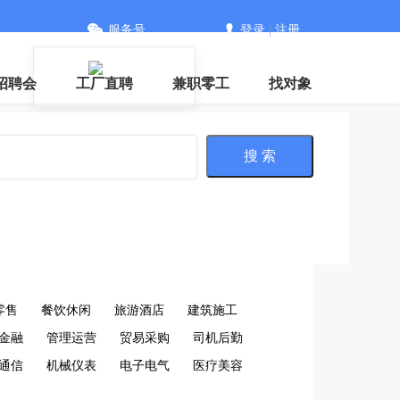
服务号
登录
|
注册
招聘会
工厂直聘
兼职零工
找对象
搜 索
零售
餐饮休闲
旅游酒店
建筑施工
金融
管理运营
贸易采购
司机后勤
通信
机械仪表
电子电气
医疗美容