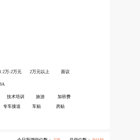
1.2万-2万元
2万元以上
面议
BA
技术培训
旅游
加班费
专车接送
车贴
房贴
今日新增岗位数：
328
总岗位数：
94449