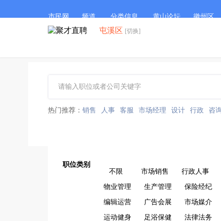
市民网
频道
分类信息
黄山论坛
徽州区
屯溪区
[切换]
热门推荐：
销售
人事
客服
市场经理
设计
行政
咨
职位类别
不限
市场销售
行政人事
物业管理
生产管理
保险经纪
编辑运营
广告会展
市场媒介
运动健身
足浴保健
法律法务